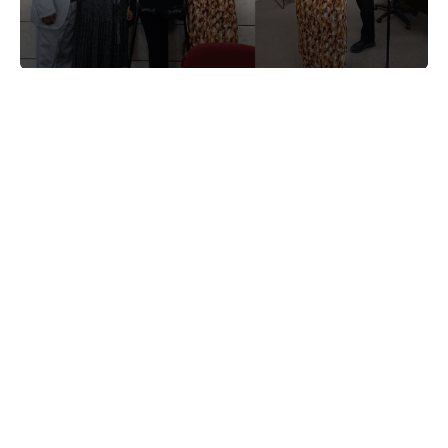
Він втратив ногу, але все одно вирішив
поїхати на місію.
Віра
06.06.2026
Моя мама тонула в депресії. Зцілення