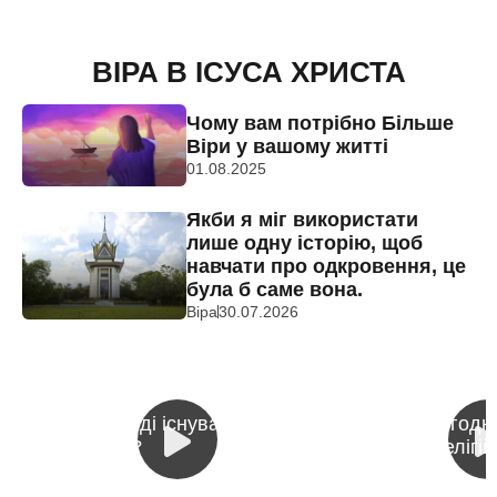
ВІРА В ІСУСА ХРИСТА
Чому вам потрібно Більше
Віри у вашому житті
01.08.2025
Якби я міг використати
лише одну історію, щоб
навчати про одкровення, це
була б саме вона.
Віра
30.07.2026
Чи справді існував Ісус
Чому сьогодні
Христос?
багато релігій
1:
19
0:
59