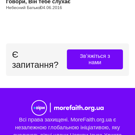
Говори, Він тебе слухає
Небесний Батько
04.06.2016
Є
Звʼяжіться з
нами
запитання?
Всі права захищені. MoreFaith.org.ua є
незалежною глобальною ініціативою, яку