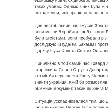
економіку нових східноєвропейських
таких умовах. Однією з них була жін
походження, яка працювала на повну
Цей нестабільний час змусив Зою та
вони могли б зробити, щоб пізнати 
були атеїстами, вони пробували різ
досліджуючи іудаїзм, бахаїзм і про
Церкву Ісуса Христа Святих Останніх
Приблизно в той самий час Говард Л.
старійшина Стівен Струк з Департа
хто міг би перекласти Книгу Мормон
знайти українця, який би розмовля
об’ємний документ, такий як Книга 
Ситуація ускладнювалася тим, що 
що тільки член Церкви буде допущ