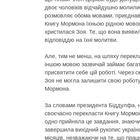
двоє чоловіків відчайдушно молилис
розмовляє обома мовами, приєднав
Книгу Мормона їхньою рідною мовою,
христилася Зоя. Те, що вона виявил
відповіддю на їхні молитви.
Але, тим не менш, на шляху перек
іншою мовою зазвичай займає багат
присвятити себе цій роботі. Через ск
Зоя не могла залишити свою роботу
Мормона.
За словами президента Біддулфа, ні
своєчасно перекласти Книгу Мормо
одно прийняла це завдання, знаючи,
завершила вихідний рукопис україн
місяців, незважаючи на те, що пра