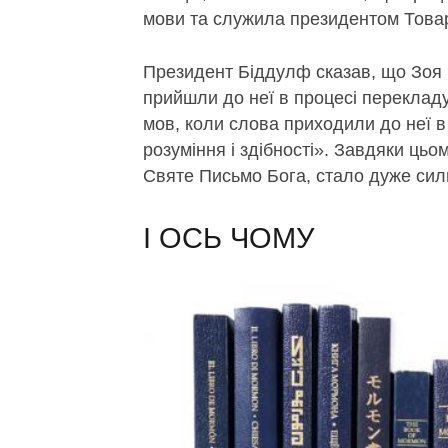
мови та служила президентом Товар
Президент Біддулф сказав, що Зоя 
прийшли до неї в процесі перекладу
мов, коли слова приходили до неї 
розуміння і здібності». Завдяки цьо
Святе Письмо Бога, стало дуже сил
І ОСЬ ЧОМУ