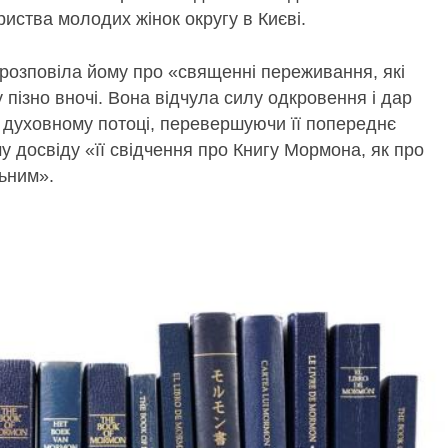
иства молодих жінок округу в Києві.
розповіла йому про «священні переживання, які
 пізно вночі. Вона відчула силу одкровення і дар
в духовному потоці, перевершуючи її попереднє
му досвіду «її свідчення про Книгу Мормона, як про
ьним».