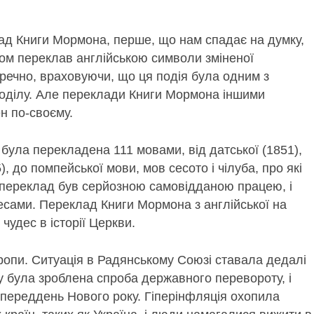
ад Книги Мормона, перше, що нам спадає на думку,
ном переклав англійською символи зміненої
оречно, враховуючи, що ця подія була одним з
оділу. Але переклади Книги Мормона іншими
н по-своєму.
була перекладена 111 мовами, від датської (1851),
5), до помпейської мови, мов сесото і чілуба, про які
 переклад був серйозною самовідданою працею, і
есами. Переклад Книги Мормона з англійської на
чудес в історії Церкви.
ропи. Ситуація в Радянському Союзі ставала дедалі
ку була зроблена спроба державного перевороту, і
 переддень Нового року. Гіперінфляція охопила