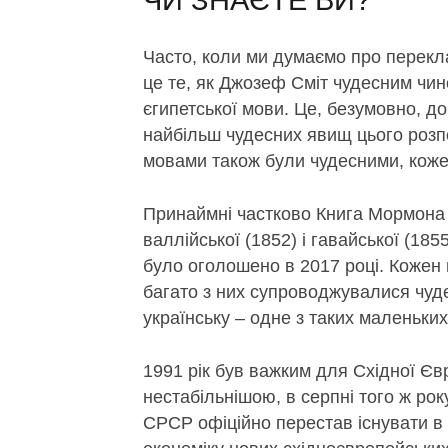
ЧИ ЗНАЄТЕ ВИ?
Часто, коли ми думаємо про перекл
це те, як Джозеф Сміт чудесним чи
єгипетської мови. Це, безумовно, д
найбільш чудесних явищ цього розп
мовами також були чудесними, коже
Принаймні частково Книга Мормона 
валлійської (1852) і гавайської (185
було оголошено в 2017 році. Кожен
багато з них супроводжувалися чуд
українську – одне з таких маленьких 
1991 рік був важким для Східної Єв
нестабільнішою, в серпні того ж ро
СРСР офіційно перестав існувати в