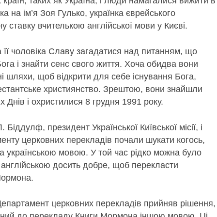
 країн, таких як Україна, і люди намагалися вижити в
ка на ім’я Зоя Гулько, українка єврейського
 ставку вчителькою англійської мови у Києві.
 її чоловіка Славу загадатися над питанням, що
Бога і знайти сенс свого життя. Хоча обидва вони
ні шляхи, щоб відкрити для себе існування Бога,
тестантське християнство. Зрештою, вони знайшли
 Днів і охристилися 8 грудня 1991 року.
 Біддулф, президент Української Київської місії, і
менту церковних перекладів почали шукати когось,
а українською мовою. У той час рідко можна було
в англійською досить добре, щоб перекласти
Мормона.
Департамент церковних перекладів прийняв рішення,
ений до перекладу Книги Мормона іншою мовою. Ці