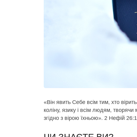
«Він явить Себе всім тим, хто вірит
коліну, язику і всім людям, творячи 
згідно з вірою їхньою». 2 Нефій 26: