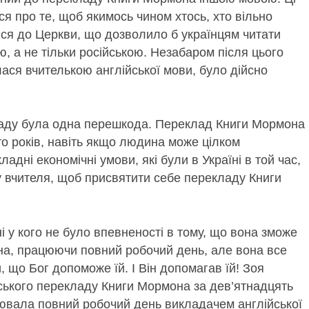
я про те, щоб якимось чином хтось, хто вільно
ся до Церкви, що дозволило б українцям читати
 а не тільки російською. Незабаром після цього
ася вчителькою англійської мови, було дійсно
ладу була одна перешкода. Переклад Книги Мормона
о років, навіть якщо людина може цілком
ладні економічні умови, які були в Україні в той час,
 вчителя, щоб присвятити себе перекладу Книги
 у кого не було впевненості в тому, що вона зможе
на, працюючи повний робочий день, але вона все
 що Бог допоможе їй. І Він допомагав їй! Зоя
ського перекладу Книги Мормона за дев’ятнадцять
цювала повний робочий день викладачем англійської