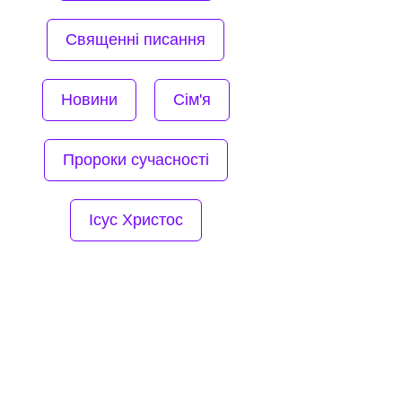
Священні писання
Новини
Сім'я
Пророки сучасності
Ісус Христос